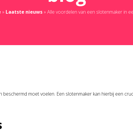
e
»
Laatste nieuws
»
Alle voordelen van een slotenmaker in e
g en beschermd moet voelen. Een slotenmaker kan hierbij een cruc
s