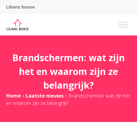
Lilians house
Brandschermen: wat zijn
het en waarom zijn ze
belangrijk?
Home
»
Laatste nieuws
»
Brandschermen: wat zijn het
en waarom zijn ze belangrijk?