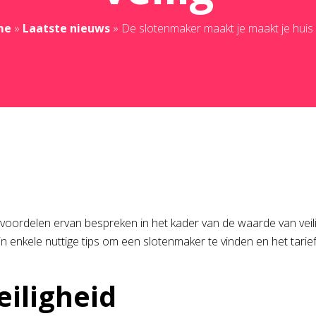
me
»
Laatste nieuws
»
De slotenmaker maakt je maakt je huis v
oordelen ervan bespreken in het kader van de waarde van veiligh
 enkele nuttige tips om een slotenmaker te vinden en het tarief
eiligheid