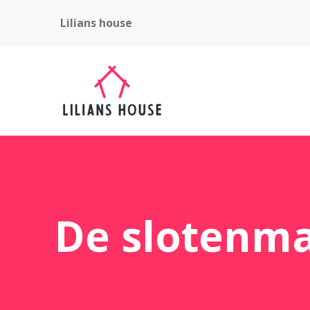
Lilians house
De slotenma