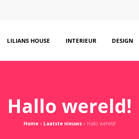
LILIANS HOUSE
INTERIEUR
DESIGN
Hallo wereld!
Home
»
Laatste nieuws
»
Hallo wereld!