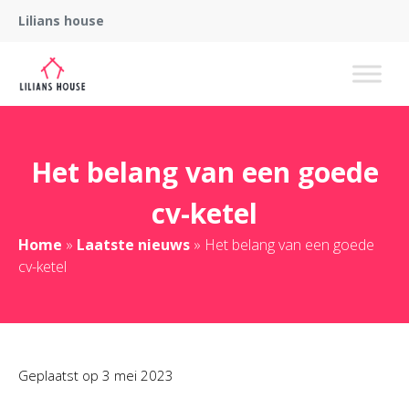
Lilians house
Het belang van een goede
cv-ketel
Home
»
Laatste nieuws
»
Het belang van een goede
cv-ketel
Geplaatst op
3 mei 2023