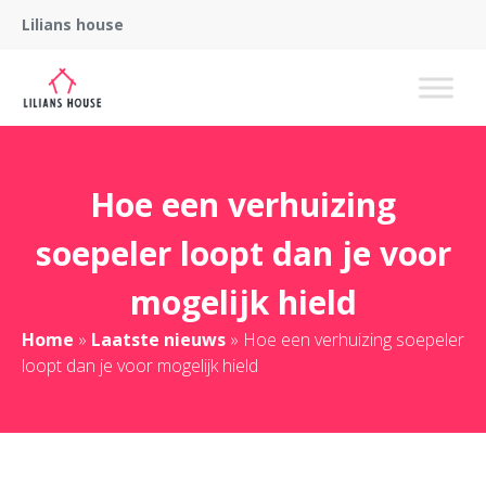
Lilians house
Hoe een verhuizing
soepeler loopt dan je voor
mogelijk hield
Home
»
Laatste nieuws
»
Hoe een verhuizing soepeler
loopt dan je voor mogelijk hield