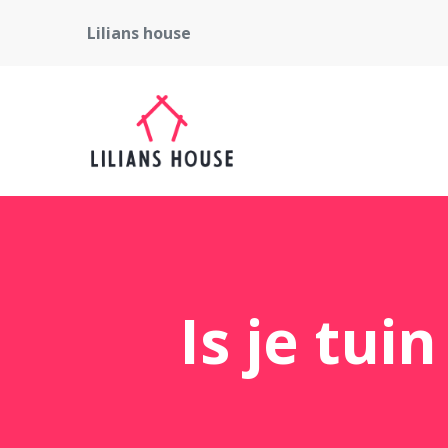
Lilians house
Is je tui