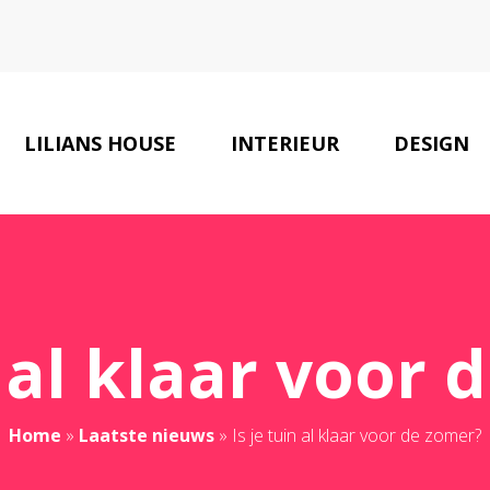
LILIANS HOUSE
INTERIEUR
DESIGN
n al klaar voor
Home
»
Laatste nieuws
»
Is je tuin al klaar voor de zomer?