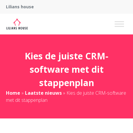
Lilians house
Kies de juiste CRM-
software met dit
stappenplan
Home
»
Laatste nieuws
»
Kies de juiste CRM-software
met dit stappenplan