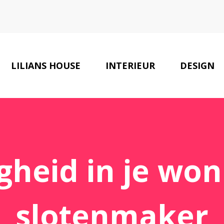
LILIANS HOUSE
INTERIEUR
DESIGN
gheid in je won
slotenmaker