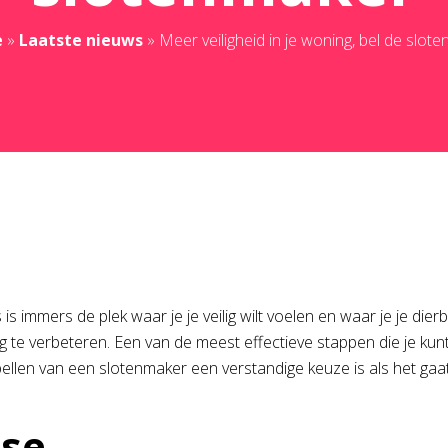
e
»
Laatste nieuws
»
Meer veiligheid in je woning, bel de slot
 is immers de plek waar je je veilig wilt voelen en waar je je dier
 te verbeteren. Een van de meest effectieve stappen die je kunt
ellen van een slotenmaker een verstandige keuze is als het gaat
ise