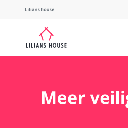
Lilians house
Meer veili