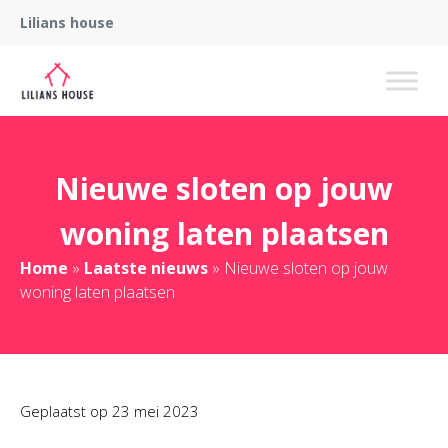
Lilians house
Nieuwe sloten op jouw
woning laten plaatsen
Home
»
Laatste nieuws
»
Nieuwe sloten op jouw
woning laten plaatsen
Geplaatst op
23 mei 2023