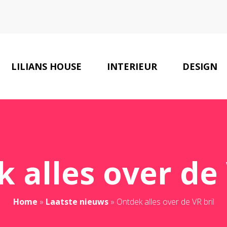
LILIANS HOUSE
INTERIEUR
DESIGN
 alles over de 
Home
»
Laatste nieuws
»
Ontdek alles over de VR bril