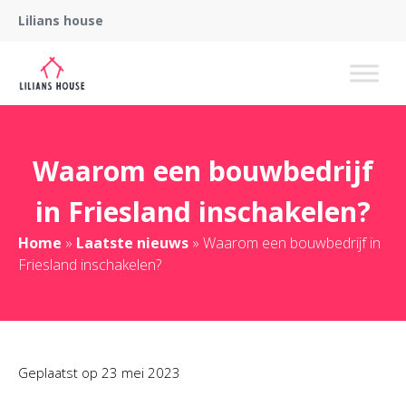
Lilians house
Waarom een bouwbedrijf
in Friesland inschakelen?
Home
»
Laatste nieuws
»
Waarom een bouwbedrijf in
Friesland inschakelen?
Geplaatst op
23 mei 2023