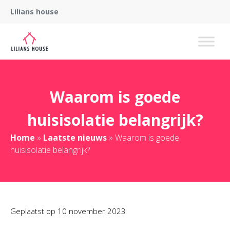
Lilians house
Waarom is goede
huisisolatie belangrijk?
Home
»
Laatste nieuws
»
Waarom is goede
huisisolatie belangrijk?
Geplaatst op
10 november 2023